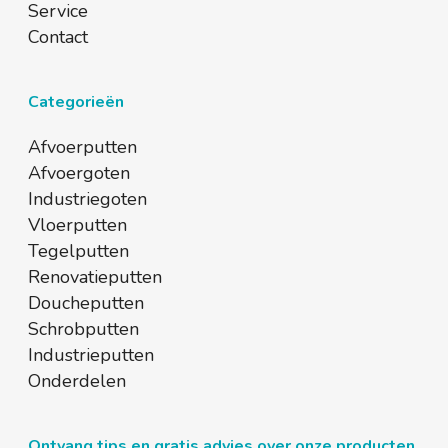
Service
Contact
Categorieën
Afvoerputten
Afvoergoten
Industriegoten
Vloerputten
Tegelputten
Renovatieputten
Doucheputten
Schrobputten
Industrieputten
Onderdelen
Ontvang tips en gratis advies over onze producten