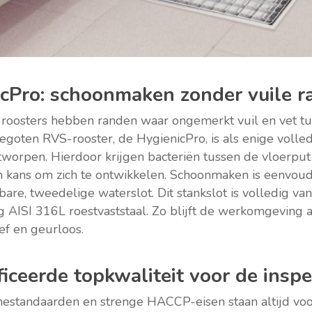
cPro: schoonmaken zonder vuile 
 roosters hebben randen waar ongemerkt vuil en vet tus
gegoten RVS-rooster, de HygienicPro, is als enige volle
tworpen. Hierdoor krijgen bacteriën tussen de vloerput
n kans om zich te ontwikkelen. Schoonmaken is eenvoud
are, tweedelige waterslot. Dit stankslot is volledig va
AISI 316L roestvaststaal. Zo blijft de werkomgeving a
ef en geurloos.
ficeerde topkwaliteit voor de inspe
estandaarden en strenge HACCP-eisen staan altijd vo