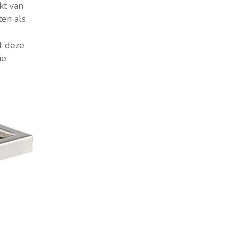
kt van
ten als
t deze
e.