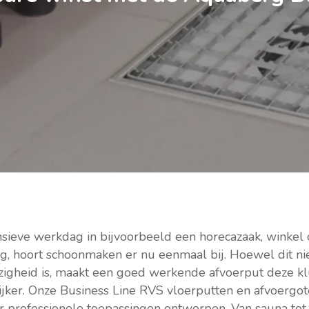
nsieve werkdag in bijvoorbeeld een horecazaak, winkel 
ng, hoort schoonmaken er nu eenmaal bij. Hoewel dit ni
ezigheid is, maakt een goed werkende afvoerput deze k
oekveld te sluiten
ijker. Onze Business Line RVS vloerputten en afvoergot
or professionele toepassingen ontworpen. Van sauna tot