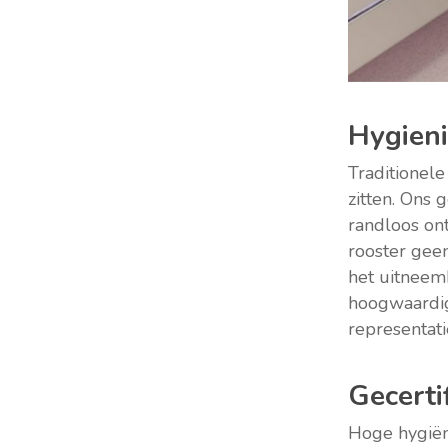
Hygieni
Traditionele
zitten. Ons 
randloos on
rooster gee
het uitneemb
hoogwaardig 
representati
Gecerti
Hoge hygiën