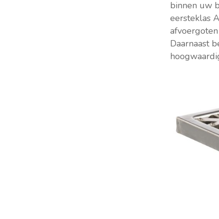
binnen uw b
eersteklas A
afvoergoten
Daarnaast be
hoogwaardig