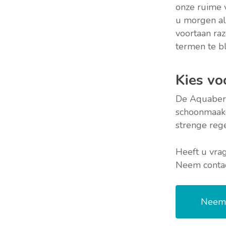
onze ruime 
u morgen al 
voortaan raz
termen te bl
Kies v
De Aquaberg
schoonmaakg
strenge rege
Heeft u vra
Neem contac
Neem 