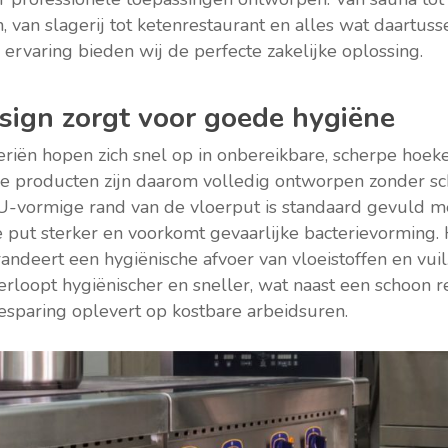
 van slagerij tot ketenrestaurant en alles wat daartusse
 ervaring bieden wij de perfecte zakelijke oplossing.
sign zorgt voor goede hygiëne
eriën hopen zich snel op in onbereikbare, scherpe hoek
ne producten zijn daarom volledig ontworpen zonder s
U-vormige rand van de vloerput is standaard gevuld m
e put sterker en voorkomt gevaarlijke bacterievorming.
andeert een hygiënische afvoer van vloeistoffen en vui
erloopt hygiënischer en sneller, wat naast een schoon r
esparing oplevert op kostbare arbeidsuren.