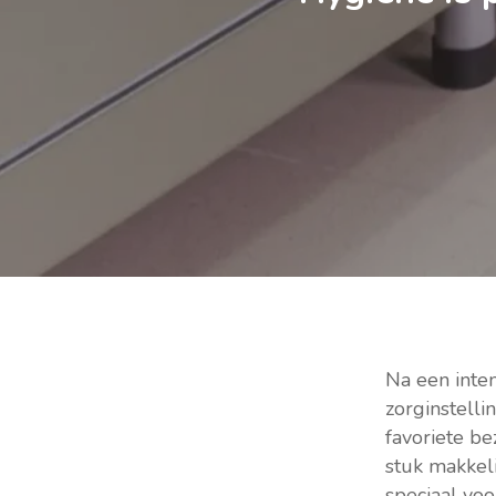
Na een inte
zorginstelli
favoriete b
Druk op enter om te zoeken of ESC om het z
stuk makkel
speciaal vo