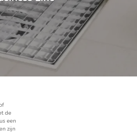
of
et de
lus een
en zijn