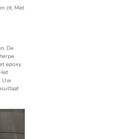
n zit. Met
en. De
cherpe
et epoxy.
 Het
l. Uw
esultaat