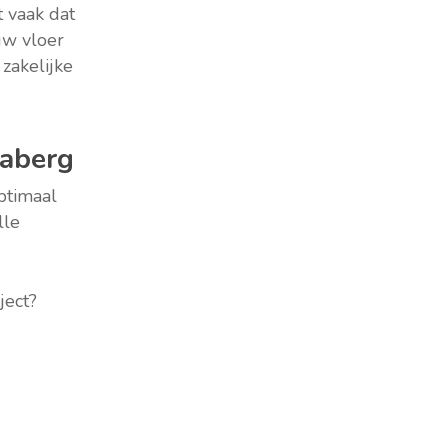
 vaak dat
uw vloer
zakelijke
uaberg
ptimaal
lle
ject?