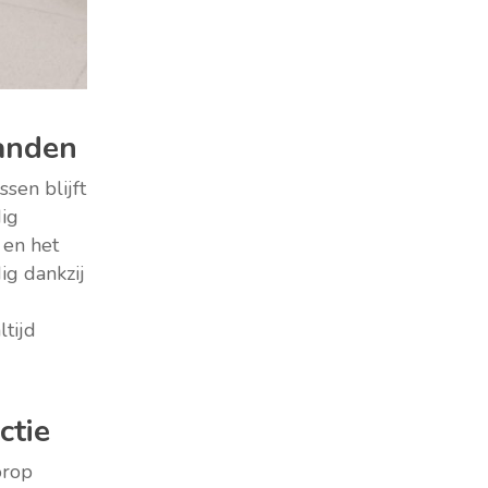
randen
sen blijft
dig
 en het
ig dankzij
n
ltijd
ctie
orop