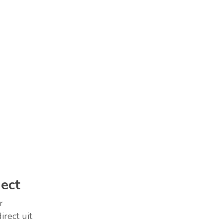
ject
r
rect uit