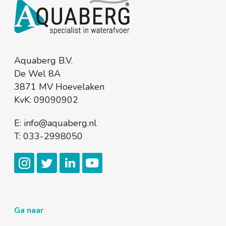
Aquaberg B.V.
De Wel 8A
3871 MV Hoevelaken
KvK: 09090902
E:
info@aquaberg.nl
T:
033-2998050
Ga naar