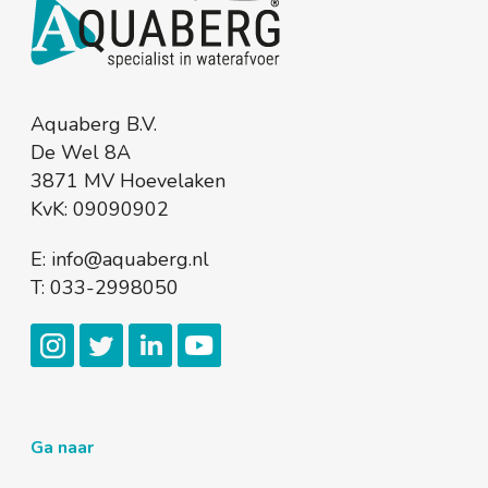
Aquaberg B.V.
De Wel 8A
3871 MV Hoevelaken
KvK: 09090902
E:
info@aquaberg.nl
T:
033-2998050
Ga naar